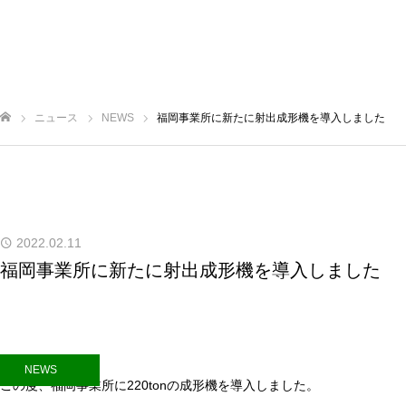
ご挨拶
理念&方針
会社概要
沿革
製品情報
主要設備
ニュース
NEWS
福岡事業所に新たに射出成形機を導入しました
採用情報
ニュース
お問い合わせ
ム
2022.02.11
福岡事業所に新たに射出成形機を導入しました
NEWS
この度、福岡事業所に220tonの成形機を導入しました。