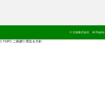
© 大栄株式会社 All Rights R

TOP

ご挨拶

理念＆方針